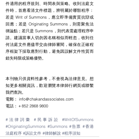
件適用的程序規則、時間表與策略。收到法庭文
件時，首應看清文件標題，辨明屬於哪類程序：
若是 Writ of Summons，應立即準備實質抗辯或
回應；若是 Originating Summons，則需聚焦法
律論點；若只是 Summons，則代表需處理程序申
請。建議當事人切勿因名稱相似而輕忽，收到任
何法庭文件應儘早交由律師審閱，確保在正確程
序框架下採取應對行動，避免因誤解文件性質而
錯失時限或策略優勢。
本刊物只供資料性參考，不會視為法律意見。想
知更多相關資訊，歡迎瀏覽本律師行網頁或聯繫
我們查詢。
電郵： info＠chakandassociates.com
電話：＋852 2868 9800
#法律詞彙
#民事訴訟
#WritOfSummons
#OriginatingSummons
#Summons
#告票
#香港
法庭程序
#訴訟文件
#律師解說
#程序須知