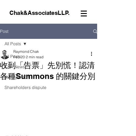
Chak&AssociatesLLP.
Post
All Posts
Raymond Chak
All Posts
Feb 20
2 min read
收到「告票」先別慌！認清
C&A News
各種Summons 的關鍵分別
Startups 101
Shareholders dispute