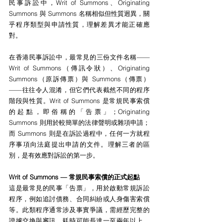
民事訴訟中，Writ of Summons、Originating 
Summons 與 Summons 名稱相似但性質迥異，關
乎程序類型與申請性質，理解差異才能正確應
對。
在香港民事訴訟中，最常見的三份文件名稱——
Writ of Summons（傳訊令狀）、Originating 
Summons（原訴傳票）與 Summons（傳票）
——往往令人混淆，但它們代表截然不同的程序
階段與性質。Writ of Summons 是常規民事索償
的起點，即俗稱的「告票」；Originating 
Summons 則用於較簡單的法律聲明或雜項申請；
而 Summons 則是在訴訟過程中，任何一方就程
序事項向法庭提出申請的文件。理解三者的區
別，是有效應對訴訟的第一步。
Writ of Summons — 常規民事索償的正式起點
這是最常見的民事「告票」，用於啟動常規訴訟
程序，例如追討債務、合同糾紛或人身傷害索償
等。此類程序通常涉及事實爭議，需經歷完整的
證據交換與審訊，耗時可能長達一至兩年以上。