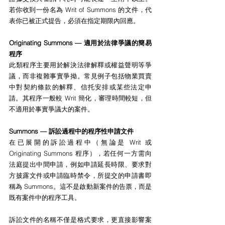
若你收到一份名為 Writ of Summons 的文件，代
表你已被正式提告，必須在指定期限內回應。
Originating Summons — 適用於法律爭議的簡易
程序
此類程序主要用於解決法律解釋或權益聲明等爭
議，而非複雜事實爭拗。常見例子包括物業買賣
中對契約條款的解釋、信托安排或某些法定申
請。其程序一般較 Writ 簡化，審理時間較短，但
不適用於事實爭議大的案件。
Summons — 訴訟過程中的程序性申請文件
在已展開的訴訟過程中（無論是 Writ 或 
Originating Summons 程序），若任何一方需向
法庭提出中間申請，例如申請延長時限、要求對
方披露文件或申請臨時禁令，所提交的申請書即
稱為 Summons。這不是啟動新案件的告票，而是
既有案件中的程序工具。
訴訟文件的名稱不僅是格式要求，更直接影響案