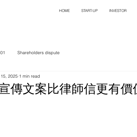
HOME
START-UP
INVESTOR
101
Shareholders dispute
 15, 2025
1 min read
宣傳文案比律師信更有價