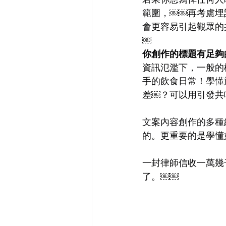
範圍，￼￼再考慮埋
會更容易引起觀眾的
￼
你創作的標題有足夠
資訊氾濫下，一般的
手的飲食日常！學懂
差￼？可以用引發共
文案內容創作的多種
的。更重要的是學懂
一封律師信收一萬幾
了。￼￼