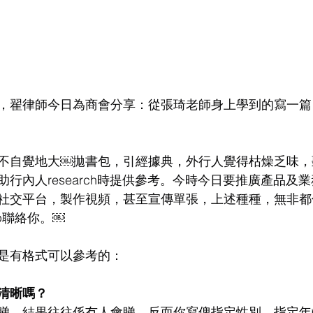
，翟律師今日為商會分享：從張琦老師身上學到的寫一篇
不自覺地大￼拋書包，引經據典，外行人覺得枯燥乏味，
行內人research時提供參考。今時今日要推廣產品及
社交平台，製作視頻，甚至宣傳單張，上述種種，無非都
pp聯絡你。￼
是有格式可以參考的：
清晰嗎？
睇，結果往往係冇人會睇。反而你寫俾指定性別，指定年