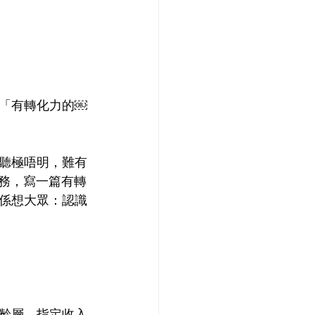
「有轉化力的￼
聽極唔明，難有
業務，寫一篇有轉
係想大眾：認識
齡層，指定收入