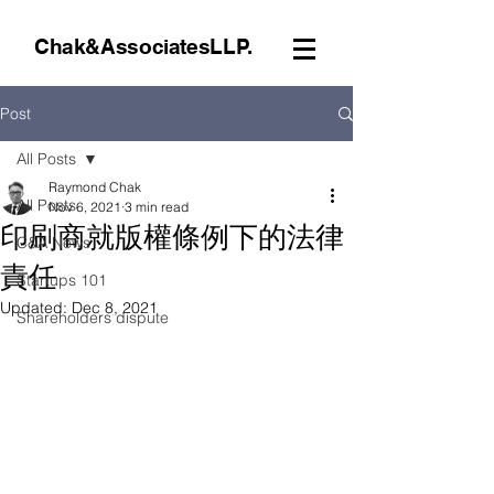
Chak&AssociatesLLP.
Post
All Posts
Raymond Chak
All Posts
Nov 6, 2021
3 min read
印刷商就版權條例下的法律
C&A News
責任
Startups 101
Updated:
Dec 8, 2021
Shareholders dispute