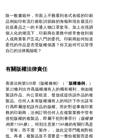
除一般書籍外，市面上不難看到各式各樣的印刷
品例如印有流行曲歌詞節錄的海報和現在最流行
抗疫產品之一的卡通人物口罩套等。加上在强調
個人化的潮流下，印刷商在業務中經常會收到個
人或商業客戶五花八門的委托。印刷商如何知道
委托的作品是否受版權保護？你又如何可以管理
自己的法律風險呢？
有關版權法律責任
香港法例第528章《版權條例》（「
版權條例
」）
第22條列出作爲版權擁有人的獨有權利，例如複
製該作品、向公眾租賃、發放或提供該作品的複
製品。任何人未有版權擁有人的特許下作出該等
行爲即屬侵犯該作品的版權。而針對從事複印業
務的印刷商，法例訂明任何人在複製業務中管有
侵犯版權的複製品，即屬干犯刑事罪行
（版權條
例第119A條）
。特別注意第119A條的有關行爲是
「管有」而不需「製作」，故此定罪門檻相對較
低。再者，複製品並不需要是一整份複製而是根