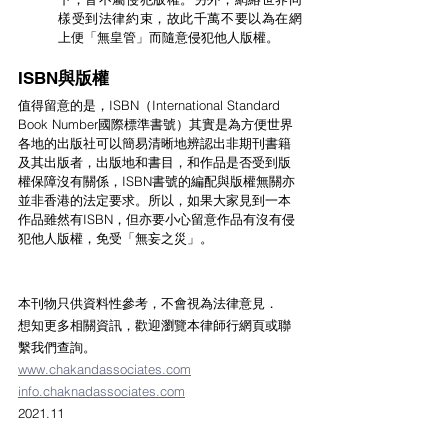
樣受到法律約束，故此千萬不要以為在網
上便「無皇管」而隨意侵犯他人版權。
ISBN
與版權
值得留意的是，ISBN（International Standard 
Book Number國際標準書號）其實是為方便世界
各地的出版社可以簡易清晰地辨認出非期刊書籍
及其出版者，出版地和書目，和作品是否受到版
權保障沒有關係，ISBN書號的編配與版權無關亦
並非香港的法定要求。所以，如果大家見到一本
作品雖然有ISBN，但亦要小心留意作品有沒有侵
犯他人版權，免受「無妄之災」。
本刊物只供資料性參考，不會視為法律意見．
想知更多相關資訊，歡迎瀏覽本律師行網頁或聯
繫我們查詢。
www.chakandassociates.com
info.chaknadassociates.com
2021.11