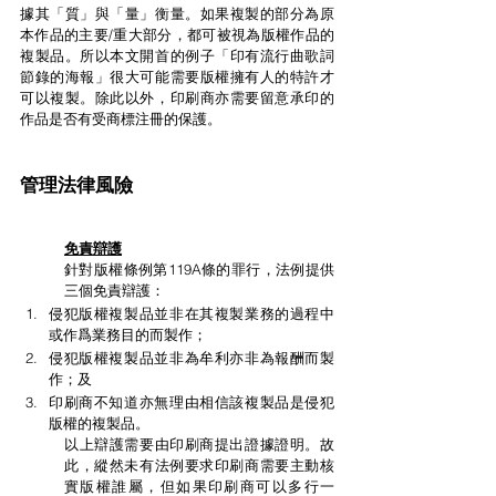
據其「質」與「量」衡量。如果複製的部分為原
本作品的主要/重大部分，都可被視為版權作品的
複製品。所以本文開首的例子「印有流行曲歌詞
節錄的海報」很大可能需要版權擁有人的特許才
可以複製。除此以外，印刷商亦需要留意承印的
作品是否有受商標注冊的保護。
管理法律風險
免責辯護
針對版權條例第119A條的罪行，法例提供
三個免責辯護：
侵犯版權複製品並非在其複製業務的過程中
或作爲業務目的而製作；
侵犯版權複製品並非為牟利亦非為報酬而製
作；及
印刷商不知道亦無理由相信該複製品是侵犯
版權的複製品。
以上辯護需要由印刷商提出證據證明。故
此，縱然未有法例要求印刷商需要主動核
實版權誰屬，但如果印刷商可以多行一