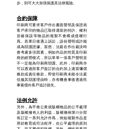
步，則可大大加强保護其法律風險。
合約保障
印刷商可要求客戶作出書面聲明及保證就
客戶承印的物品已取得適當的特許、權利
並確保該等物品的複製不會構成侵權行
爲。若果日後遇上訴訟，該份聲明或許能
成為辯護證據。當然，法庭在作出裁決時
會考慮多項因素，例如作品的性質及印刷
商的經營模式，所以單單一張客戶聲明並
不一定能為印刷商辯護。此外，印刷商亦
可以透過與客戶簽訂的合約加上適當彌償
條款或責任條款，即使印刷商未能令法庭
信服其辯護理由時，亦有機會事後透過民
事索償向客戶追討損失。
法例允許
另外，為平衡公衆就版權物品的公平處理
及版權擁有人的利益，版權條例第III分部
有訂定一系列允許作爲，例如複製作品是
用於教育或司法程序，在公平處理的原則
下，皆不屬侵犯版權。另外，網絡世界同