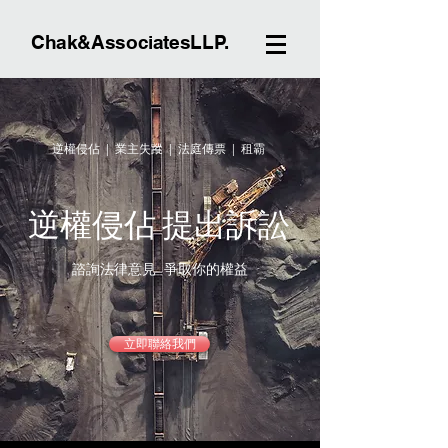
Chak&AssociatesLLP.
逆權侵佔 | 業主失蹤 | 法庭傳票 | 租霸
逆權侵佔 提出訴訟
諮詢法律意見 爭取你的權益
立即聯絡我們