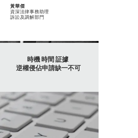
黃華傑
資深法律事務助理
訴訟及調解部門
時機 時間 証據
逆權侵佔申請缺一不可