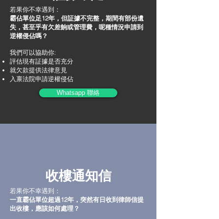
若果你不幸遇到：
霸佔單位足12年，但証據不完整，期間有部份遺
失，甚至乎有欠差餉或管理費，呢種情況申請到
逆權侵佔嗎？
我們可以協助你:
評估現有証據是否充分
就欠款提供法律意見
入禀法院申請逆權侵佔
Whatsapp 聯絡
收樓通知信
若果你不幸遇到：
一直霸佔單位超過12年，突然有日收到律師信提
出收樓，應該如何處理？