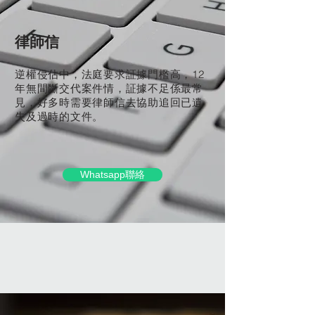
律師信
逆權侵佔中，法庭要求証據門檻高，12
年無間斷交代案件情，証據不足係最常
見，好多時需要律師信去協助追回已遺
失及過時的文件。
Whatsapp聯絡