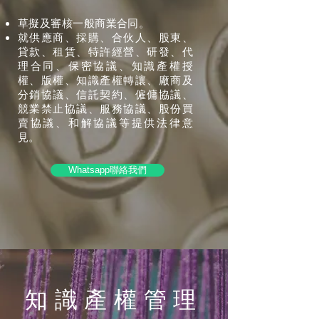
草擬及審核一般商業合同
。
就供應商、採購、合伙人、股東、
貸款、租賃、特許經營、研發、代
理合同、保密協議、知識產權授
權、版權、知識產權轉讓、廠商及
分銷協議、信託契約、僱傭協議、
競業禁止協議、服務協議、股份買
賣協議、和解協議等提供法律意
見
。
Whatsapp聯絡我們
知識產權管理