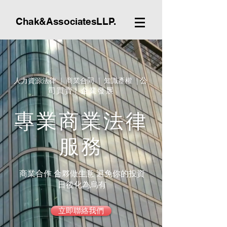
Chak&AssociatesLLP.
人力資源法律 | 商業合同 | 知識產權 |
公
司買賣
|
企業發展
專業商業法律
服務
商業合作 合夥做生意 避免你的投資
日後化為烏有
立即聯絡我們