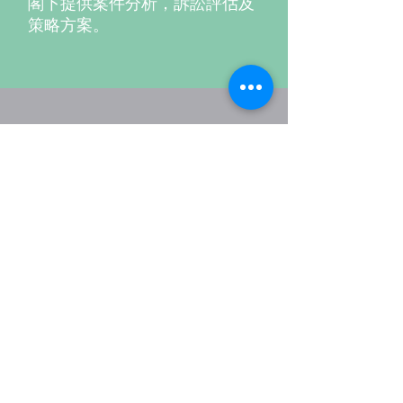
閣下提供案件分析，訴訟評估及
策略方案。
安心開始準備
時間寶貴， 馬上聯絡我們，為你
的訴訟案件做好準備。
超過
5000
個客戶的信賴