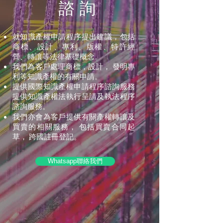
諮詢
就知識產權申請程序提出建議，包括
商標、設計、專利、版權、特許經
營、轉讓等法律基礎概念。
我們為客戶處理商標，設計， 發明專
利等知識產權的有關申請。
提供國際知識產權申請程序諮詢服務
提供知識產權法執行呈請及執法程序
諮詢服務。
我們亦會為客戶提供有關產權轉讓及
買賣的相關服務， 包括買賣合同起
草， 跨國註冊登記。
Whatsapp聯絡我們