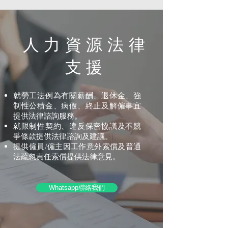
人力資源​法律
支援
就勞工法例為有關薪酬、退休金、強
制性公積金、病假、終止及解僱事宜
提供法律諮詢服務
。
就限制性契約、違反保密協議及不競
爭條款提供法律諮詢及建議
。
提供僱員/僱主因工作意外索償及普通
法疏忽責任索償提供法律意見
。
Whatsapp聯絡我們