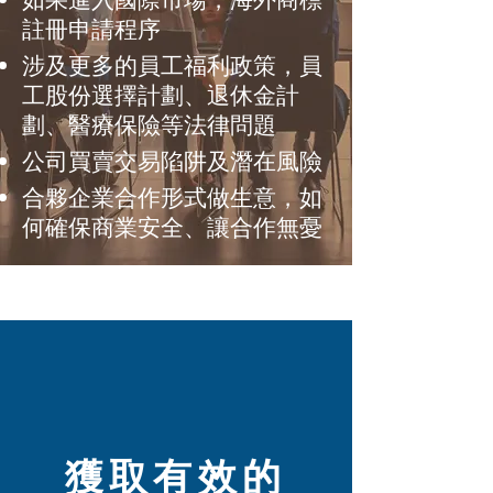
註冊申請程序
涉及更多的員工福利政策，員
工股份選擇計劃
、
退休金計
劃
、
醫療保險
等法律問題
公司買賣交易陷阱及潛在風險
合夥企業合作形式做生意，如
何確保商業安全、讓合作無憂
獲取有效的