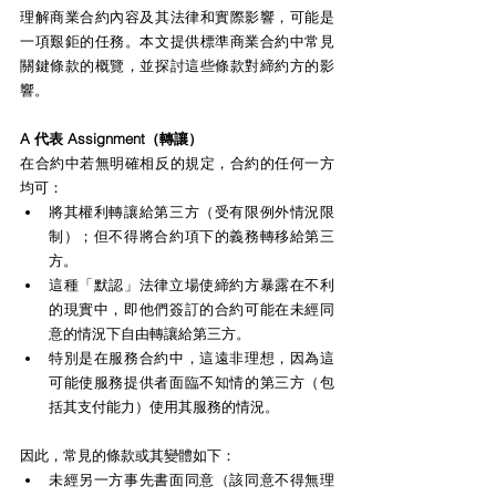
理解商業合約內容及其法律和實際影響，可能是
一項艱鉅的任務。本文提供標準商業合約中常見
關鍵條款的概覽，並探討這些條款對締約方的影
響。
A 代表 Assignment（轉讓）
在合約中若無明確相反的規定，合約的任何一方
均可：
將其權利轉讓給第三方（受有限例外情況限
制）；但不得將合約項下的義務轉移給第三
方。
這種「默認」法律立場使締約方暴露在不利
的現實中，即他們簽訂的合約可能在未經同
意的情況下自由轉讓給第三方。
特別是在服務合約中，這遠非理想，因為這
可能使服務提供者面臨不知情的第三方（包
括其支付能力）使用其服務的情況。
因此，常見的條款或其變體如下：
未經另一方事先書面同意（該同意不得無理