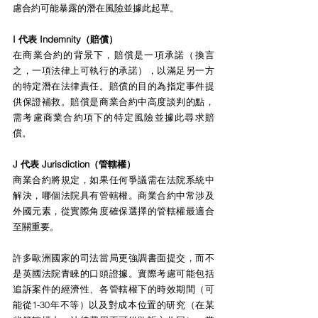
慮合約可能暴露的潛在風險並據此起草。
I 代表 Indemnity（賠償）
在商業合約的背景下，賠償是一項承諾（換言
之，一項法律上可執行的承諾），以滿足另一方
的特定潛在法律責任。賠償的目的為指定事件提
供保證補救。賠償是商業合約中高度談判的點，
需考慮商業合約項下的特定風險並據此尋求賠
償。
J 代表 Jurisdiction（管轄權）
商業合約將規定，如果任何爭議需在法院系統中
解決，哪個法院具有管轄權。商業合約中常涉及
外國元素，從實際角度確保選擇的管轄權最適合
至關重要。
許多歐洲國家的司法當局更強調書面提交，而不
是英國法院青睞的口頭證據。實際考慮可能包括
追訴案件的經濟性、各管轄權下的時效期間（可
能從1-30年不等）以及對成本位置的研究（在某