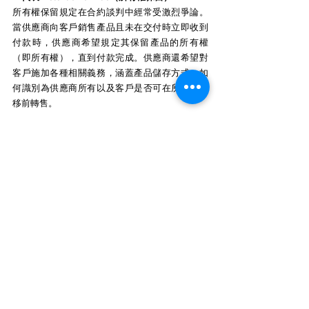
所有權保留規定在合約談判中經常受激烈爭論。
當供應商向客戶銷售產品且未在交付時立即收到
付款時，供應商希望規定其保留產品的所有權
（即所有權），直到付款完成。供應商還希望對
客戶施加各種相關義務，涵蓋產品儲存方式、如
何識別為供應商所有以及客戶是否可在所有權轉
移前轉售。
T 代表 Termination（終止）
大多數商業合約中常見終止條款，允許締約方在
合約規定期限屆滿前終止合約。該條款規定自動
觸發條件，允許立即終止或通知終止。該條款可
能規定雙方在終止方面的地位平等 – 應考慮這在
每個個案中是否適當或可取。
W 代表 Waiver（棄權）
在無棄權條款的情況下，如果一方未就協議項下
的違約或違責採取行動，或延遲採取行動，該方
可能喪失就該違約或違責採取行動的權利。棄權
條款旨在確保一方的權利、權力和補救不會因延