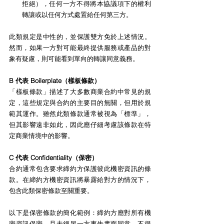
拒絕），任何一方不得將本協議項下的權利
轉讓或以任何方式處置給任何第三方。
此類規定是中性的，並保護雙方免於上述情況。
然而，如果一方對可能最終提供服務或產品的對
象有疑慮，則可能看到單向的轉讓同意義務。
B 代表 Boilerplate（樣板條款）
「樣板條款」描述了大多數商業合約中常見的規
定，這些規定與合約的主要目的無關，但用於規
範其運作。雖然此類條款通常被視為「標準」，
但其影響遠非如此，因此應仔細考慮該條款在特
定商業情境中的影響。
C 代表 Confidentiality（保密）
合約通常包含要求締約方保護彼此機密資訊的條
款。在締約方機密資訊將暴露給對方的情況下，
包含此類保密條款至關重要。
以下是保密條款的簡化範例：締約方應對所有機
密資訊保密，且未經另一方事先書面同意，不得