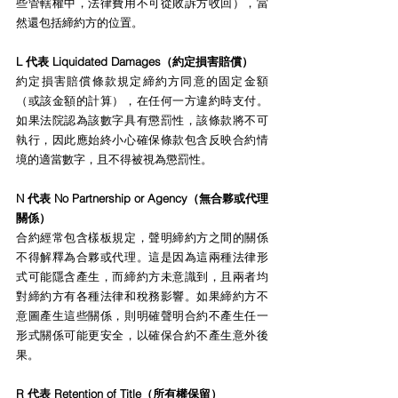
些管轄權中，法律費用不可從敗訴方收回），當
然還包括締約方的位置。
L 代表 Liquidated Damages（約定損害賠償）
約定損害賠償條款規定締約方同意的固定金額
（或該金額的計算），在任何一方違約時支付。
如果法院認為該數字具有懲罰性，該條款將不可
執行，因此應始終小心確保條款包含反映合約情
境的適當數字，且不得被視為懲罰性。
N 代表 No Partnership or Agency（無合夥或代理
關係）
合約經常包含樣板規定，聲明締約方之間的關係
不得解釋為合夥或代理。這是因為這兩種法律形
式可能隱含產生，而締約方未意識到，且兩者均
對締約方有各種法律和稅務影響。如果締約方不
意圖產生這些關係，則明確聲明合約不產生任一
形式關係可能更安全，以確保合約不產生意外後
果。
R 代表 Retention of Title（所有權保留）