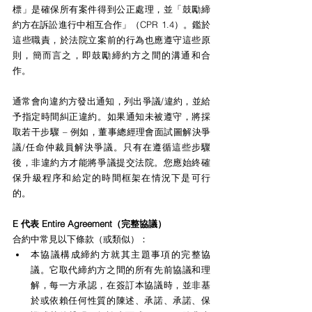
標」是確保所有案件得到公正處理，並「鼓勵締
約方在訴訟進行中相互合作」（CPR 1.4）。鑑於
這些職責，於法院立案前的行為也應遵守這些原
則，簡而言之，即鼓勵締約方之間的溝通和合
作。
通常會向違約方發出通知，列出爭議/違約，並給
予指定時間糾正違約。如果通知未被遵守，將採
取若干步驟 – 例如，董事總經理會面試圖解決爭
議/任命仲裁員解決爭議。只有在遵循這些步驟
後，非違約方才能將爭議提交法院。您應始終確
保升級程序和給定的時間框架在情況下是可行
的。
E 代表 Entire Agreement（完整協議）
合約中常見以下條款（或類似）：
本協議構成締約方就其主題事項的完整協
議。它取代締約方之間的所有先前協議和理
解，每一方承認，在簽訂本協議時，並非基
於或依賴任何性質的陳述、承諾、承諾、保