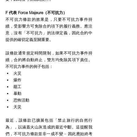
F 代表 Force Majeure（不可抗力）
不可抗力條款的效果是，只要不可抗力事件持
續，受影響方可免除合約項下的履行義務。應注
意，沒有「不可抗力」的法律定義，因此合約中
提供的確切定義至關重要。
該條款通常規定時間限制，如果不可抗力事件持
續，合約將自動終止，雙方均免除其項下責任。
不可抗力事件的例子包括：
火災
爆炸
罷工
暴動
恐怖活動
天災
最近，該條款已擴展包括「禁止旅行的自然行
為」，以涵蓋火山灰造成的最近中斷。這提醒我
們，不可抗力條款並非一成不變 – 因此應始終考