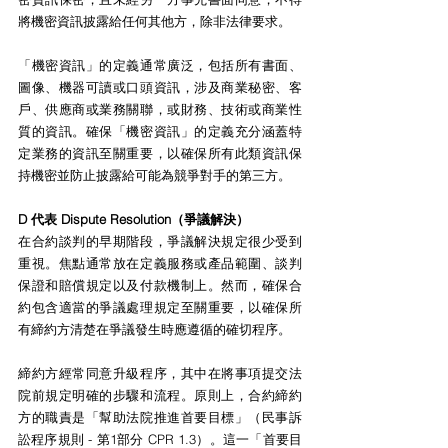
將機密資訊披露給任何其他方，除非法律要求。
「機密資訊」的定義通常廣泛，包括所有書面、
圖像、機器可讀或口頭資訊，涉及商業秘密、客
戶、供應商或業務關聯，或財務、技術或商業性
質的資訊。確保「機密資訊」的定義充分涵蓋特
定業務的資訊至關重要，以確保所有此類資訊保
持機密並防止披露給可能為競爭對手的第三方。
D 代表 Dispute Resolution（爭議解決）
在合約談判的早期階段，爭議解決規定很少受到
重視。焦點通常放在定義服務或產品範圍、談判
保證和賠償規定以及付款機制上。然而，確保合
約包含適當的爭議處理規定至關重要，以確保所
有締約方清楚在爭議發生時應遵循的確切程序。
締約方經常同意升級程序，其中在將事項提交法
院前規定明確的步驟和流程。原則上，合約締約
方的職責是「幫助法院推進首要目標」（民事訴
訟程序規則 - 第1部分 CPR 1.3）。這一「首要目