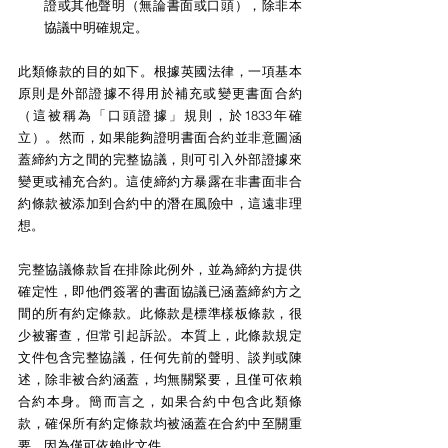
證或其他聲明（無論書面或口頭），除非本
協議中明確規定。
此類條款的目的如下。根據英國法律，一項基本
原則是外部證據不得用於補充或變更書面合約
（這被稱為「口頭證據」規則，於1833年確
立）。然而，如果能夠證明書面合約並非意圖涵
蓋締約方之間的完整協議，則可引入外部證據來
變更或補充合約。這使締約方暴露在非書面非合
約條款被添加到合約中的潛在風險中，這遠非理
想。
完整協議條款旨在排除此例外，並為締約方提供
確定性，即他們簽署的書面協議已涵蓋締約方之
間的所有約定條款。此條款是標準樣板條款，很
少被審查，但常引起訴訟。本質上，此條款規定
文件包含完整協議，任何先前的聲明、談判或陳
述，除非被合約涵蓋，均無關緊要，且僅可依賴
合約本身。簡而言之，如果合約中包含此類條
款，確保所有約定條款均被涵蓋在合約中至關重
要，因為僅可依賴此文件。