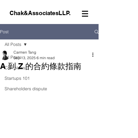
Chak&AssociatesLLP.
Post
All Posts
Carmen Tang
All Posts
Sep 13, 2025
6 min read
A 到 Z 的合約條款指南
C&A News
Startups 101
Shareholders dispute