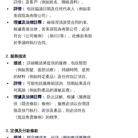
詳情）及客戶（例如姓名、聯絡資料）。
詳情： 
包括協議日期及任何代表人（例如若
美容院為有限公司）。
理據及法律註釋：
確保澄清誰受合同約束。
根據香港法律，若美容院為有限公司，必須
符合《公司條例》（第622章）。此條款有助
於爭議時執行合同。
2. 服務描述
描述： 
詳細概述將提供的服務，包括類型
（例如剪髮、面部治療）、持續時間、使用
的材料（例如特定產品）及任何自訂項目。
詳情：
 可能包括服務前諮詢、預期結果及任
何風險（例如對產品的過敏反應）。
理據及法律註釋：
 防止誤解。根據《服務提
供（隱含條款）條例》，服務必須以合理謹
慎及技巧執行。若涉及產品，則必須符合
《貨品售賣條例》的標準。
3. 定價及付款條款
描述： 
指定總成本、分項（例如每項服務或