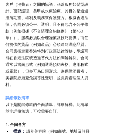
客戶（消費者）之間的協議，涵蓋服務如髮型設
計、面部護理、美甲或水療治療。其目的是透過
澄清期望、權利及義務來保護雙方。根據香港法
律，合同必須公平、透明，且不得包含不公平條
款（例如根據《不合情理合約條例》（第458
章））。服務必須以合理謹慎及技巧提供，而任
何提供的貨品（例如產品）必須達到滿意品質。
合同應指定受香港特別行政區法律管轄，爭議可
能在香港法院或透過替代方法如調解解決。合同
通常以書面形式（例如透過預約表格、應用程式
或電郵），但亦可為口頭形式。為保障消費者，
美容院必須避免誤導性聲明，並負責處理個人資
料。
詳細條款清單
以下是關鍵條款的全面清單，詳細解釋。此清單
並非詳盡無遺，可按需要自訂。
1. 合同各方
描述：
 識別美容院（例如商號、地址及註冊