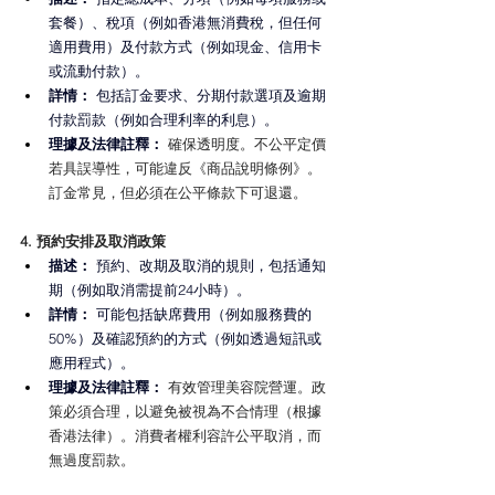
套餐）、稅項（例如香港無消費稅，但任何
適用費用）及付款方式（例如現金、信用卡
或流動付款）。
詳情： 
包括訂金要求、分期付款選項及逾期
付款罰款（例如合理利率的利息）。
理據及法律註釋：
 確保透明度。不公平定價
若具誤導性，可能違反《商品說明條例》。
訂金常見，但必須在公平條款下可退還。
4. 預約安排及取消政策
描述： 
預約、改期及取消的規則，包括通知
期（例如取消需提前24小時）。
詳情：
 可能包括缺席費用（例如服務費的
50%）及確認預約的方式（例如透過短訊或
應用程式）。
理據及法律註釋： 
有效管理美容院營運。政
策必須合理，以避免被視為不合情理（根據
香港法律）。消費者權利容許公平取消，而
無過度罰款。