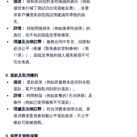
描述： 
限制美容院對某些風險的責任（例如
儘管進行補丁測試仍出現過敏反應），並要
求客戶彌償美容院因誤用建議而導致的損
失。
詳情：
 排除間接損失（例如後果性損害）的
責任，但不包括因疏忽導致傷害。
理據及法律註釋：
 服務合同中常見，但限制
必須公平（根據《豁免條款管制條例》（第
71章））。因疏忽導致的個人傷害索償不可
完全免責。
8. 退款及取消權利
描述： 
退款政策（例如若服務未提供則全額
退款，客戶主動取消則部分退款）。
詳情：
 時間框架（例如套餐的7天冷靜期）及
條件（例如已使用服務不可退款）。
理據及法律註釋：
 符合消費者保障法規。香
港消費者委員會鼓勵公平退款政策；不公平
條款可能被挑戰。
9. 保密及資料保障