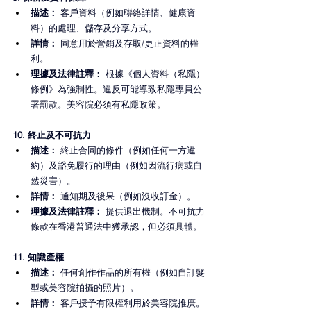
描述：
 客戶資料（例如聯絡詳情、健康資
料）的處理、儲存及分享方式。
詳情：
 同意用於營銷及存取/更正資料的權
利。
理據及法律註釋：
 根據《個人資料（私隱）
條例》為強制性。違反可能導致私隱專員公
署罰款。美容院必須有私隱政策。
10. 終止及不可抗力
描述： 
終止合同的條件（例如任何一方違
約）及豁免履行的理由（例如因流行病或自
然災害）。
詳情：
 通知期及後果（例如沒收訂金）。
理據及法律註釋： 
提供退出機制。不可抗力
條款在香港普通法中獲承認，但必須具體。
11. 知識產權
描述：
 任何創作作品的所有權（例如自訂髮
型或美容院拍攝的照片）。
詳情：
 客戶授予有限權利用於美容院推廣。