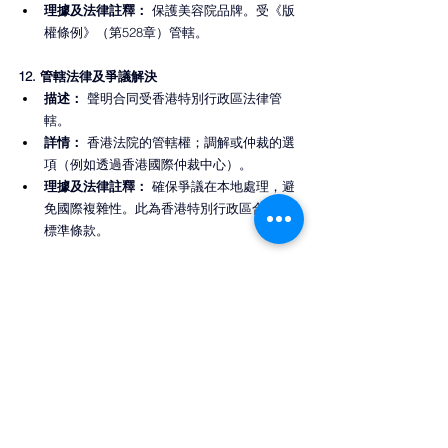
理據及法律註釋：
 保護美容院品牌。受《版
權條例》（第528章）管轄。
12. 管轄法律及爭議解決
描述：
 聲明合同受香港特別行政區法律管
轄。
詳情：
 香港法院的管轄權；調解或仲裁的選
項（例如透過香港國際仲裁中心）。
理據及法律註釋：
 確保爭議在本地處理，避
免國際複雜性。此為香港特別行政區合同的
標準條款。
13. 完整協議及修訂
描述： 
確認書面合同取代任何先前討論，以
及修訂方式（例如以書面形式）。
詳情：
 包括可分割性（若一條款無效，其他
條款維持）。
理據及法律註釋：
 防止對口頭承諾的爭議。
在香港合同中常見，以確保可執行性。