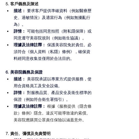
5. 客戶義務及陳述
描述： 
要求客戶提供準確資料（例如醫療歷
史、過敏情況）及適當行為（例如無擾亂行
為）。
詳情：
 可能包括同意拍照（附私隱保障）或
同意遵守美容院規則（例如衛生協議）。
理據及法律註釋：
 保護美容院免於責任。必
須符合《個人資料（私隱）條例》，確保資
料經同意收集並僅用於合法目的。
6. 美容院義務及保證
描述：
 美容院承諾以專業方式提供服務，使
用合資格員工及安全設備。
詳情：
 對服務品質、產品安全及衛生標準的
保證（例如符合衛生署指引）。
理據及法律註釋：
 根據《服務提供（隱含條
款）條例》隱含。違反可能導致違約索償。
美容院應購買公眾責任保險以涵蓋意外。
7. 責任、彌償及免責聲明