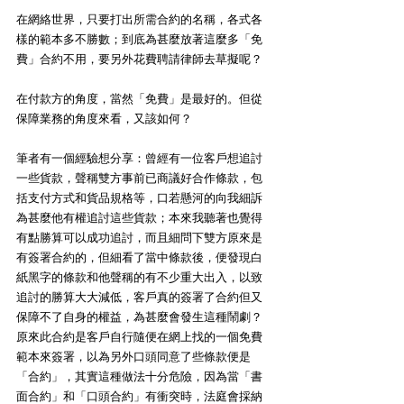
在網絡世界，只要打出所需合約的名稱，各式各
樣的範本多不勝數；到底為甚麼放著這麼多「免
費」合約不用，要另外花費聘請律師去草擬呢？
在付款方的角度，當然「免費」是最好的。但從
保障業務的角度來看，又該如何？
筆者有一個經驗想分享：曾經有一位客戶想追討
一些貨款，聲稱雙方事前已商議好合作條款，包
括支付方式和貨品規格等，口若懸河的向我細訴
為甚麼他有權追討這些貨款；本來我聽著也覺得
有點勝算可以成功追討，而且細問下雙方原來是
有簽署合約的，但細看了當中條款後，便發現白
紙黑字的條款和他聲稱的有不少重大出入，以致
追討的勝算大大減低，客戶真的簽署了合約但又
保障不了自身的權益，為甚麼會發生這種鬧劇？
原來此合約是客戶自行隨便在網上找的一個免費
範本來簽署，以為另外口頭同意了些條款便是
「合約」，其實這種做法十分危險，因為當「書
面合約」和「口頭合約」有衝突時，法庭會採納