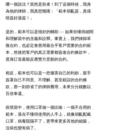
哪一個說法？當然是前者！到了這個時候，我身
為他的律師，我真想慨嘆：「範本胡亂簽，真係
唔簽好過簽！」
是的，範本可以是很好的輔助 — 如果你懂得細閱
和理解當中的含義和詮釋。事實上，我們律師草
擬合約，也必定會善用最合乎客戶需要的合約範
本，然後把客戶的真正需要都簽進合約條款中，
度身訂造最能反應雙方意願的合約。
相反，範本也可以是一把傷害自己的利劍，親手
簽署自己不同意、不理解、甚至錯誤的合約條
款，那一刻節省了的律師費用，未來分分鐘數以
百倍奉還。
疫情當中，便用口罩做一個比喻：一個不合用的
範本，落在不懂得使用的人手上，就像胡亂配戴
口罩，病毒阻隔不了，更帶來更多其他的細箘，
沒病也變有病了。