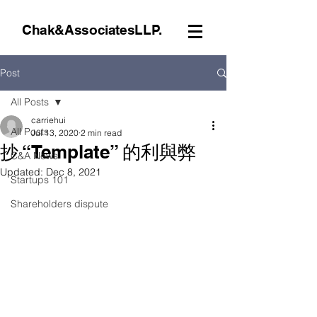
Chak&AssociatesLLP.
Post
All Posts
carriehui
All Posts
Jul 13, 2020
2 min read
抄 “Template” 的利與弊
C&A News
Updated:
Dec 8, 2021
Startups 101
Shareholders dispute