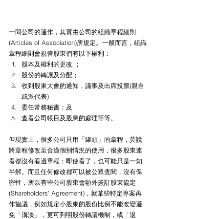
一間公司的運作，其實由公司的組織章程細則
(Articles of Association)所規定。一般而言，組織
章程細則會規管股東們有以下權利：
股本及權利的更改 ；
股份的轉讓及分配；
收到股東大會的通知，議事及出席投票(親自
或派代表)
委任常務秘書；及
查看公司帳目及股息的處理等等。
但現實上，很多公司只用「罐頭」的章程，莫說
將章程修改至合適個別情況的使用，很多股東連
看都沒有看過章程；即使看了，也可能只是一知
半解。而且任何修改都可以被公眾查閱，沒有保
密性，所以有些公司股東會額外簽訂股東協定 
(Shareholders’ Agreement)，就某些特定專案再
作協議，例如規定小股東的股份比例不能改變避
免「溝淡」，更可列明股份轉讓機制，或「退