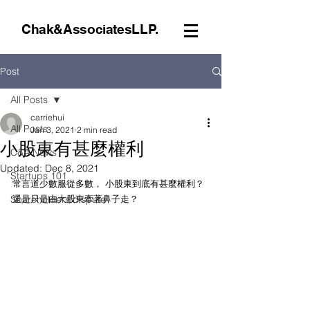
Chak&AssociatesLLP.
Post
All Posts
carriehui
All Posts
Jan 3, 2021
2 min read
小股東有甚麼權利
C&A News
Updated:
Dec 8, 2021
Startups 101
常言道少數服從多數， 小股東到底有甚麼權利？
Shareholders dispute
還是只是由大股東牽著鼻子走？