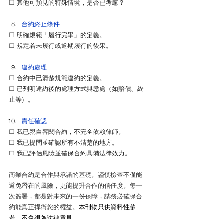
☐ 
其他可預見的特殊情境，是否已考慮？
合約終止條件
☐ 
明確規範「履行完畢」的定義。
☐ 
規定若未履行或逾期履行的後果。
違約處理
☐ 
合約中已清楚規範違約的定義。
☐ 
已列明違約後的處理方式與懲處（如賠償、終
止等）。
責任確認
☐ 
我已親自審閱合約，不完全依賴律師。
☐ 
我已提問並確認所有不清楚的地方。
☐ 
我已評估風險並確保合約具備法律效力。
商業合約是合作與承諾的基礎。謹慎檢查不僅能
避免潛在的風險，更能提升合作的信任度。每一
次簽署，都是對未來的一份保障，請務必確保合
約能真正捍衛您的權益。
本刊物只供資料性參
考，不會視為法律意見。