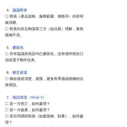
協議附表
☐ 
附表（產品規格、服務範圍、價格等）內容明
確清晰。
☐ 
附表內容足夠讓第三方（如法庭）理解，避免
模糊不清。
書面化
☐ 
所有協議與承諾均已書面化，沒有僅停留於口
頭或電子郵件往來。
條文表達
☐ 
條款描述清楚、易懂，避免有爭議或模糊的法
律用語。
假設情境（What if）
☐ 
若一方死亡，如何處理？
☐ 
若一方破產，如何處理？
☐ 
若合同標的毀損（如建築物、財產），如何處
理？