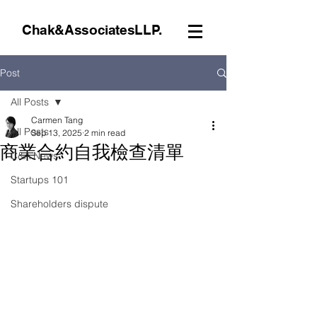
Chak&AssociatesLLP.
Post
All Posts
Carmen Tang
All Posts
Sep 13, 2025
2 min read
商業合約自我檢查清單
C&A News
Startups 101
Shareholders dispute