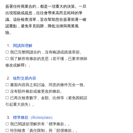
簽署任何商業合約，都是一項重大的決策。一旦
出現瑕疵或疏忽，往往會帶來高昂且耗時的爭
議。這份檢查清單，旨在幫助您在簽署前逐一確
認重點，避免常見陷阱，降低法律與商業風
險。
閱讀與理解
☐ 
我已完整閱讀合約，沒有略讀或跳過章節。
☐ 
我了解所有條款的意思（若不懂，已要求律師
修改或解釋）。
核對交易內容
☐ 
書面內容與之前討論、同意的條件完全一致。
☐ 
沒有額外條款或被更改的條款。
☐ 
已再次檢查數字、金額、比例等（避免因錯誤
引起重大損失）。
標準條款（Boilerplate）
☐ 
我已閱讀並理解所有「標準條款」。
☐ 
特別檢查「責任限制」與「賠償條款」。