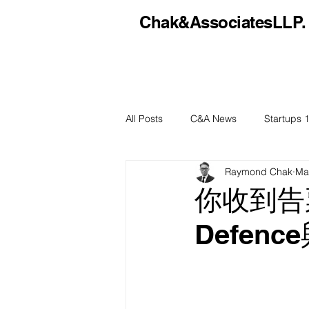
Chak&AssociatesLLP.
All Posts
C&A News
Startups 
Raymond Chak
Ma
你收到告
Defence