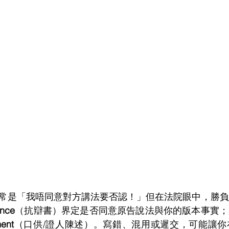
常是「我唔同意對方講法要否認！」但在法院眼中，勝負
nce
（抗辯書）界定是否同意原告說法與你的版本事實；
ent
（口供/證人陳述）。寫錯、混用或遲交，可能讓你