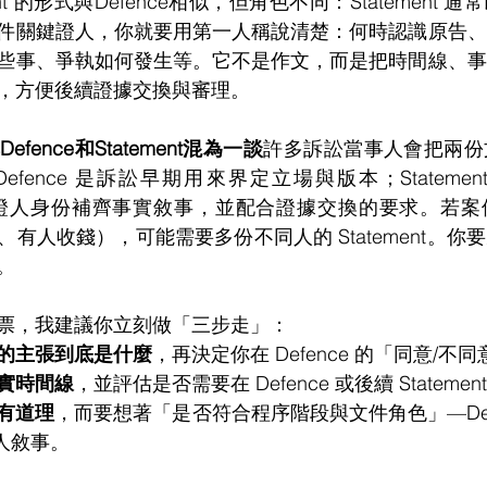
nt 的形式與Defence相似，但角色不同：Statement
件關鍵證人，你就要用第一人稱說清楚：何時認識原告、
些事、爭執如何發生等。它不是作文，而是把時間線、事
，方便後續證據交換與審理。
ence和Statement混為一談
許多訴訟當事人會把兩份
fence 是訴訟早期用來界定立場與版本；Stateme
y後）以證人身份補齊事實敘事，並配合證據交換的要求。若
有人收錢），可能需要多份不同人的 Statement。你
。
票，我建議你立刻做「三步走」：
的主張到底是什麼
，再決定你在 Defence 的「同意/不
實時間線
，並評估是否需要在 Defence 或後續 Stateme
有道理
，而要想著「是否符合程序階段與文件角色」—Defe
寫證人敘事。