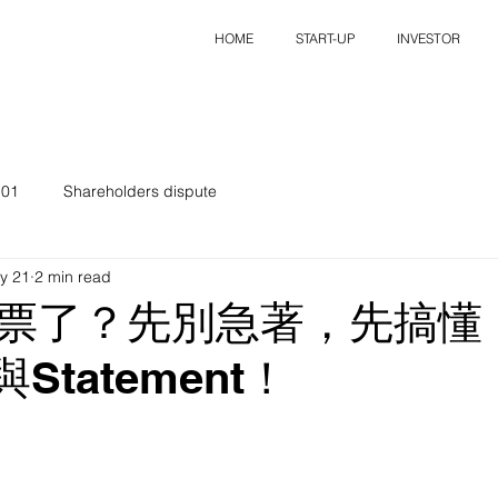
HOME
START-UP
INVESTOR
101
Shareholders dispute
y 21
2 min read
票了？先別急著，先搞懂
與Statement！