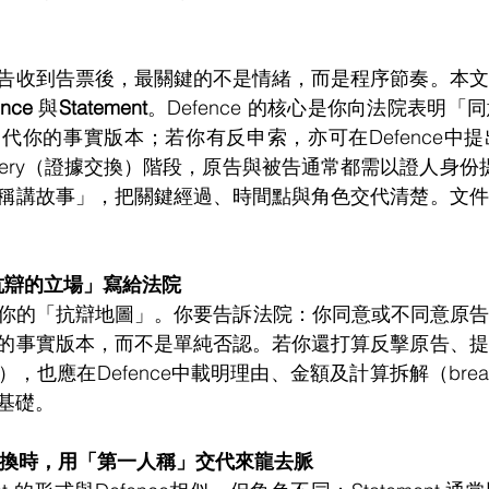
告收到告票後，最關鍵的不是情緒，而是程序節奏。本文
nce 
與
Statement
。Defence 的核心是你向法院表明
代你的事實版本；若你有反申索，亦可在Defence中
very（證據交換）階段，原告與被告通常都需以證人身份提交S
稱講故事」，把關鍵經過、時間點與角色交代清楚。文件
要抗辯的立場」寫給法院
理解為你的「抗辯地圖」。你要告訴法院：你同意或不同意原
的事實版本，而不是單純否認。若你還打算反擊原告、提
，也應在Defence中載明理由、金額及計算拆解（brea
基礎。
在證據交換時，用「第一人稱」交代來龍去脈