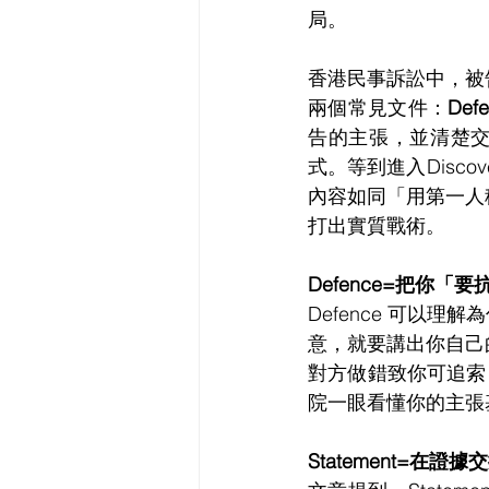
局。
香港民事訴訟中，被
兩個常見文件：
Defe
告的主張，並清楚交
式。等到進入Disco
內容如同「用第一人
打出實質戰術。
Defence=把你「
Defence 可以
意，就要講出你自己
對方做錯致你可追索）
院一眼看懂你的主張
Statement=