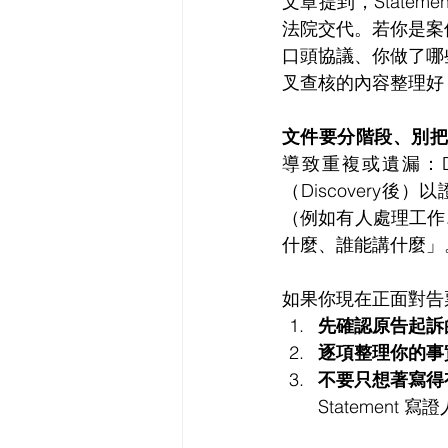
文章提到，Stateme
法院交代。若你是案
口頭協議、你做了哪
叉查核的內容整理好
文件要分階段、別把Def
導致重複或遺漏：De
（Discover
（例如有人處理工作、
什麼、誰能講什麼」
如果你現在正面對告
先確認原告起訴
逐項整理你的事
不要只想著寫得
Statement 