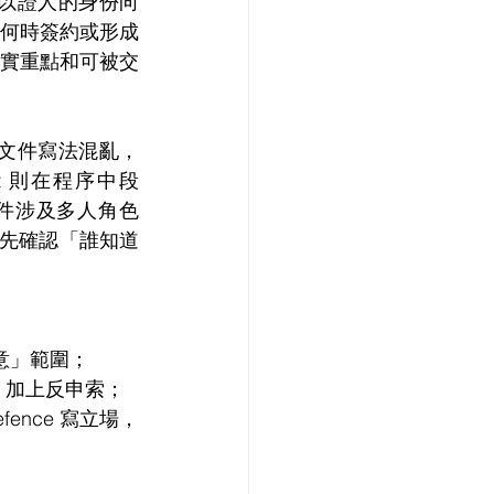
 通常以證人的身份向
何時簽約或形成
實重點和可被交
文件寫法混亂，
nt 則在程序中段
案件涉及多人角色
要先確認「誰知道
同意」範圍；
nt 加上反申索；
nce 寫立場，